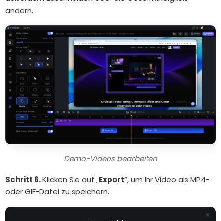
ändern.
Demo-Videos bearbeiten
Schritt 6.
Klicken Sie auf „
Export
“, um Ihr Video als MP4-
oder GIF-Datei zu speichern.